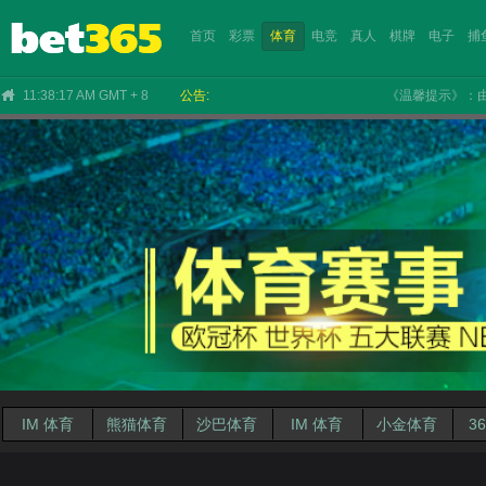
首页
彩票
体育
电竞
真人
棋牌
电子
捕
11:38:17 AM GMT + 8
公告:
《温馨提示》：由于
NEXTSPIN
EEAI
沙巴
KS
IM
双赢
IM
WAZDAN
CHOICE
ICG
乐游
IM
雷火
VR
CHOICE
BBIN
365
CR
PP
IM 体育
熊猫体育
沙巴体育
IM 体育
小金体育
3